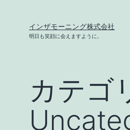
コ
ン
テ
インザモーニング株式会社
ン
明日も笑顔に会えますように。
ツ
へ
ス
キ
カテゴリ
ッ
プ
Uncate