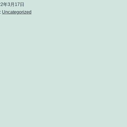
設
22年3月17日
い
:
Uncategorized
た
し
ま
し
た