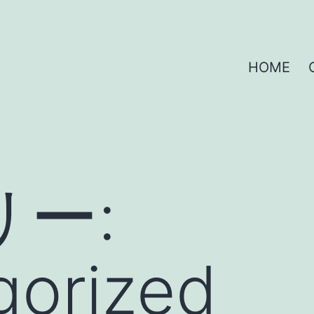
HOME
ー:
gorized